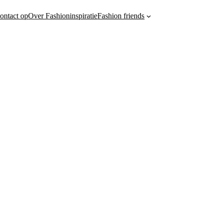
ontact op
Over Fashioninspiratie
Fashion friends