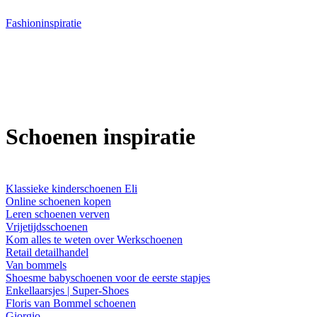
Ga
Fashioninspiratie
naar
de
inhoud
Schoenen inspiratie
Klassieke kinderschoenen Eli
Online schoenen kopen
Leren schoenen verven
Vrijetijdsschoenen
Kom alles te weten over Werkschoenen
Retail detailhandel
Van bommels
Shoesme babyschoenen voor de eerste stapjes
Enkellaarsjes | Super-Shoes
Floris van Bommel schoenen
Giorgio