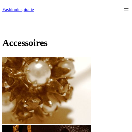
Ga
Fashioninspiratie
naar
de
inhoud
Accessoires