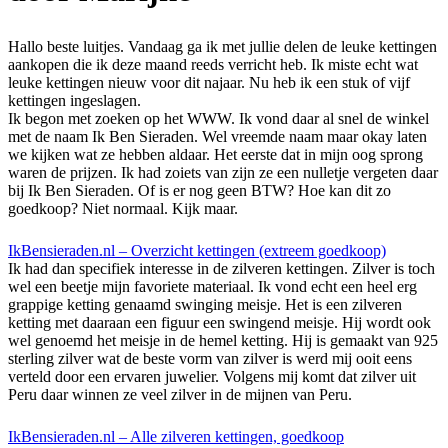
Hallo beste luitjes. Vandaag ga ik met jullie delen de leuke kettingen
aankopen die ik deze maand reeds verricht heb. Ik miste echt wat
leuke kettingen nieuw voor dit najaar. Nu heb ik een stuk of vijf
kettingen ingeslagen.
Ik begon met zoeken op het WWW. Ik vond daar al snel de winkel
met de naam Ik Ben Sieraden. Wel vreemde naam maar okay laten
we kijken wat ze hebben aldaar. Het eerste dat in mijn oog sprong
waren de prijzen. Ik had zoiets van zijn ze een nulletje vergeten daar
bij Ik Ben Sieraden. Of is er nog geen BTW? Hoe kan dit zo
goedkoop? Niet normaal. Kijk maar.
IkBensieraden.nl – Overzicht kettingen (extreem goedkoop)
Ik had dan specifiek interesse in de zilveren kettingen. Zilver is toch
wel een beetje mijn favoriete materiaal. Ik vond echt een heel erg
grappige ketting genaamd swinging meisje. Het is een zilveren
ketting met daaraan een figuur een swingend meisje. Hij wordt ook
wel genoemd het meisje in de hemel ketting. Hij is gemaakt van 925
sterling zilver wat de beste vorm van zilver is werd mij ooit eens
verteld door een ervaren juwelier. Volgens mij komt dat zilver uit
Peru daar winnen ze veel zilver in de mijnen van Peru.
IkBensieraden.nl – Alle zilveren kettingen, goedkoop