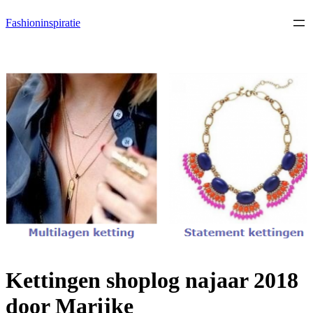
Ga
Fashioninspiratie
naar
de
inhoud
Kettingen shoplog najaar 2018
door Marijke